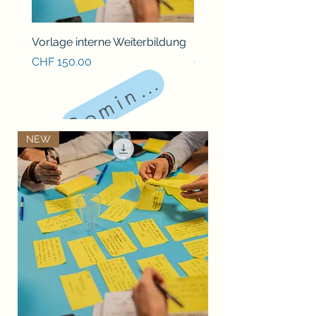
Coming soon!
Vorlage interne Weiterbildung
Bessere Therapie Swea
Preis
Preis
CHF 150.00
CHF 25.00
NEW