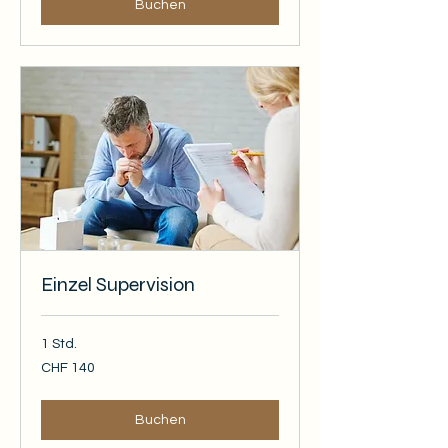
Buchen
Einzel Supervision
1 Std.
140
CHF 140
Schweizer
Franken
Buchen