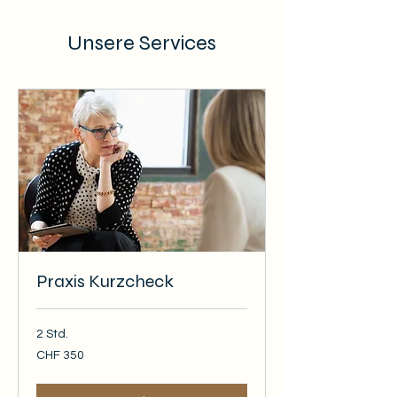
Unsere Services
Praxis Kurzcheck
2 Std.
350
CHF 350
Schweizer
Franken