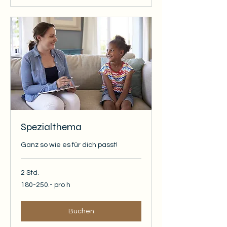
Spezialthema
Ganz so wie es für dich passt!
2 Std.
180-
180-250.- pro h
250.-
pro
h
Buchen